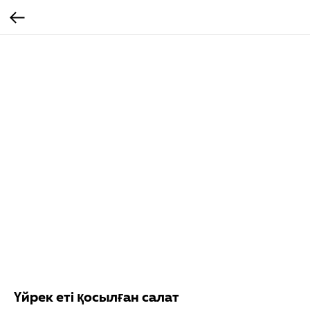
Үйрек еті қосылған салат