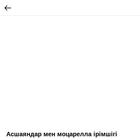
Асшаяндар мен моцарелла ірімшігі